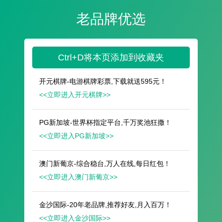
遥想公瑾当年，小乔初嫁了，雄姿英发。
羽扇纶巾，谈笑间，樯橹灰飞烟灭。
故国神游，多情应笑我，早生华发。
人生如梦，一尊还酹江月。